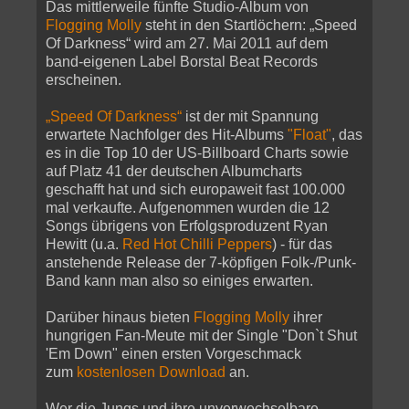
Das mittlerweile fünfte Studio-Album von
Flogging Molly
steht in den Startlöchern: „Speed
Of Darkness“ wird am 27. Mai 2011 auf dem
band-eigenen Label Borstal Beat Records
erscheinen.
„Speed Of Darkness“
ist der mit Spannung
erwartete Nachfolger des Hit-Albums
"Float"
, das
es in die Top 10 der US-Billboard Charts sowie
auf Platz 41 der deutschen Albumcharts
geschafft hat und sich europaweit fast 100.000
mal verkaufte. Aufgenommen wurden die 12
Songs übrigens von Erfolgsproduzent Ryan
Hewitt (u.a.
Red Hot Chilli Peppers
) - für das
anstehende Release der 7-köpfigen Folk-/Punk-
Band kann man also so einiges erwarten.
Darüber hinaus bieten
Flogging Molly
ihrer
hungrigen Fan-Meute mit der Single "Don`t Shut
'Em Down" einen ersten Vorgeschmack
zum
kostenlosen Download
an.
Wer die Jungs und ihre unverwechselbare