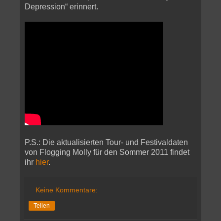
Depression“ erinnert.
P.S.: Die aktualisierten Tour- und Festivaldaten
von Flogging Molly für den Sommer 2011 findet
ihr
hier
.
Keine Kommentare:
Teilen