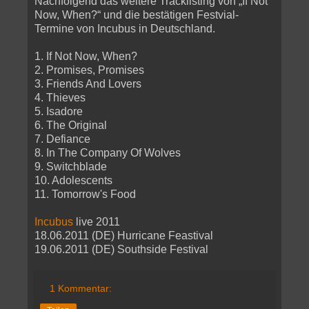
Nachfolgend das weitere Tracklisting von „If Not
Now, When?“ und die bestätigen Festvial-
Termine von Incubus in Deutschland.
1. If Not Now, When?
2. Promises, Promises
3. Friends And Lovers
4. Thieves
5. Isadore
6. The Original
7. Defiance
8. In The Company Of Wolves
9. Switchblade
10. Adolescents
11. Tomorrow's Food
Incubus
live 2011
18.06.2011 (DE) Hurricane Feastival
19.06.2011 (DE) Southside Festival
1 Kommentar: