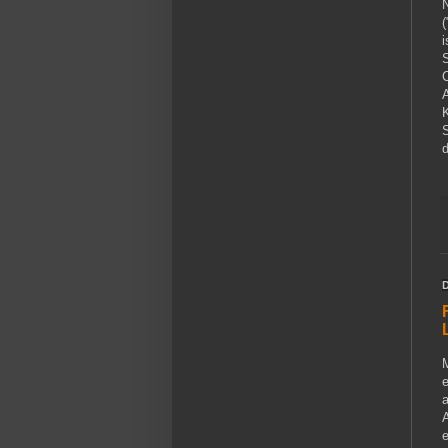
N
(
i
S
A
d
M
e