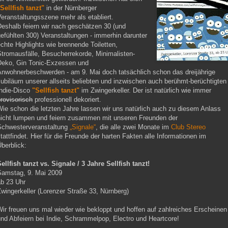
Sellfish tanzt"
in der Nürnberger
eranstaltungsszene mehr als etabliert.
Deshalb feiern wir nach geschätzen 30 (und
efühlten 300) Veranstaltungen - immerhin darunter
chte Highlights wie brennende Toiletten,
Stromausfälle, Besucherrekorde, Minimalisten-
Deko, Gin Tonic-Exzessen und
Anwohnerbeschwerden - am 9. Mai doch tatsächlich schon das dreijährige
ubiläum unserer allseits beliebten und inzwischen auch berühmt-berüchtigten
Indie-Disco
"Sellfish tanzt"
im Zwingerkeller. Der ist natürlich wie immer
rovisorisch
professionell dekoriert.
ie schon die letzten Jahre lassen wir uns natürlich auch zu diesem Anlass
nicht lumpen und feiern zusammen mit unseren Freunden der
Schwesterveranstaltung
„Signale“
, die alle zwei Monate im
Club Stereo
tattfindet. Hier für die Freunde der harten Fakten alle Informationen im
berblick:
ellfish tanzt vs. Signale / 3 Jahre Sellfish tanzt!
Samstag, 9. Mai 2009
ab 23 Uhr
wingerkeller (Lorenzer Straße 33, Nürnberg)
ir freuen uns mal wieder wie bekloppt und hoffen auf zahlreiches Erscheinen
nd Abfeiern bei Indie, Schrammelpop, Electro und Heartcore!