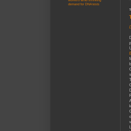
workers amid shrinking
demand for DNA tests
p
s
T
G
D
k
G
o
v