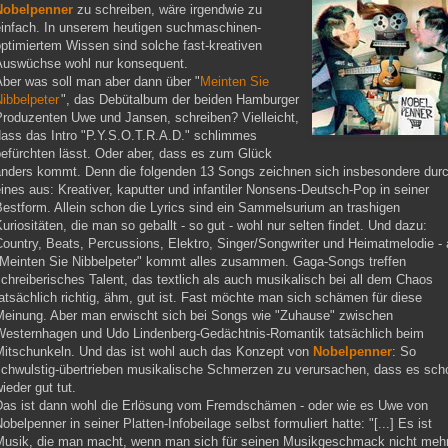
Nobelpenner
zu schreiben, wäre irgendwie zu
einfach. In unserem heutigen suchmaschinen-
ptimiertem Wissen sind solche fast-kreativen
Auswüchse wohl nur konsequent.
Aber was soll man aber dann über "
Meinten Sie
ibbelpeter
", das Debütalbum der beiden Hamburger
Produzenten Uwe und Jansen, schreiben? Vielleicht,
dass das Intro "P.Y.S.O.T.R.A.D." schlimmes
befürchten lässt. Oder aber, dass es zum Glück
anders kommt. Denn die folgenden 13 Songs zeichnen sich insbesondere dur
ines aus: Kreativer, kaputter und infantiler Nonsens-Deutsch-Pop in seiner
estform. Allein schon die Lyrics sind ein Sammelsurium an trashigen
uriositäten, die man so geballt - so gut - wohl nur selten findet. Und dazu:
ountry, Beats, Percussions, Elektro, Singer/Songwriter und Heimatmelodie - 
"Meinten Sie Nibbelpeter" kommt alles zusammen. Gaga-Songs treffen
chreiberisches Talent, das textlich als auch musikalisch bei all dem Chaos
atsächlich richtig, ähm, gut ist. Fast möchte man sich schämen für diese
Meinung. Aber man erwischt sich bei Songs wie "Zuhause" zwischen
Westernhagen und Udo Lindenberg-Gedächtnis-Romantik tatsächlich beim
Mitschunkeln. Und das ist wohl auch das Konzept von
Nobelpenner
: So
schwulstig-übertrieben musikalische Schmerzen zu verursachen, dass es sch
ieder gut tut.
Das ist dann wohl die Erlösung vom Fremdschämen - oder wie es Uwe von
obelpenner in seiner Platten-Infobeilage selbst formuliert hatte: "[...] Es ist
Musik, die man macht, wenn man sich für seinen Musikgeschmack nicht meh