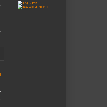
s
e
-
gh
s
.