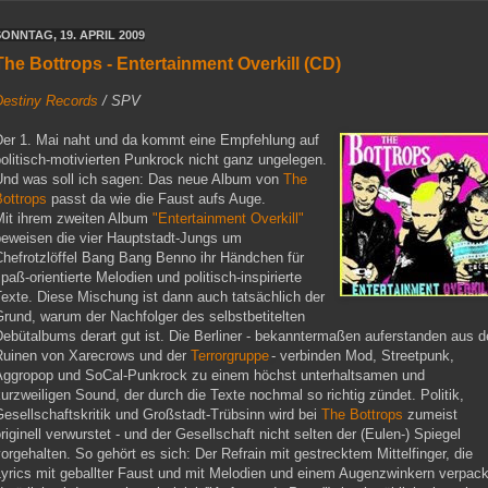
SONNTAG, 19. APRIL 2009
The Bottrops - Entertainment Overkill (CD)
Destiny Records
/ SPV
Der 1. Mai naht und da kommt eine Empfehlung auf
olitisch-motivierten Punkrock nicht ganz ungelegen.
Und was soll ich sagen: Das neue Album von
The
Bottrops
passt da wie die Faust aufs Auge.
Mit ihrem zweiten Album
"Entertainment Overkill"
beweisen die vier Hauptstadt-Jungs um
Chefrotzlöffel Bang Bang Benno ihr Händchen für
paß-orientierte Melodien und politisch-inspirierte
exte. Diese Mischung ist dann auch tatsächlich der
rund, warum der Nachfolger des selbstbetitelten
ebütalbums derart gut ist. Die Berliner - bekanntermaßen auferstanden aus 
Ruinen von Xarecrows und der
Terrorgruppe
- verbinden Mod, Streetpunk,
Aggropop und SoCal-Punkrock zu einem höchst unterhaltsamen und
urzweiligen Sound, der durch die Texte nochmal so richtig zündet. Politik,
esellschaftskritik und Großstadt-Trübsinn wird bei
The Bottrops
zumeist
riginell verwurstet - und der Gesellschaft nicht selten der (Eulen-) Spiegel
orgehalten. So gehört es sich: Der Refrain mit gestrecktem Mittelfinger, die
Lyrics mit geballter Faust und mit Melodien und einem Augenzwinkern verpack