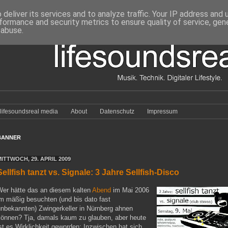
deliver its services and to analyze traffic. Your IP address and
formance and security metrics to ensure quality of service, ge
 abuse.
lifesoundsreal media
About
Datenschutz
Impressum
BANNER
MITTWOCH, 29. APRIL 2009
Sellfish tanzt vs. Signale: 3 Jahre Sellfish-Disco
Wer hätte das an diesem kalten
Abend
im Mai 2006
im mäßig besuchten (und bis dato fast
unbekannten) Zwingerkeller in Nürnberg ahnen
können? Tja, damals kaum zu glauben, aber heute
st es Wirklichkeit geworden: Inzwischen hat sich