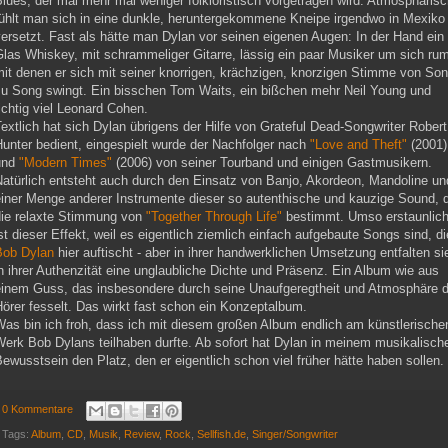
lues, der mal mehr mal weniger folkloristisch vorgetragen wird. Atmosphäris
fühlt man sich in eine dunkle, heruntergekommene Kneipe irgendwo in Mexiko
ersetzt. Fast als hätte man Dylan vor seinen eigenen Augen: In der Hand ein
las Whiskey, mit schrammeliger Gitarre, lässig ein paar Musiker um sich ru
it denen er sich mit seiner knorrigen, krächzigen, knorzigen Stimme von So
zu Song swingt. Ein bisschen Tom Waits, ein bißchen mehr Neil Young und
ichtig viel Leonard Cohen.
extlich hat sich Dylan übrigens der Hilfe von Grateful Dead-Songwriter Robert
unter bedient, eingespielt wurde der Nachfolger nach
"Love and Theft"
(2001)
und
"Modern Times"
(2006) von seiner Tourband und einigen Gastmusikern.
Natürlich entsteht auch durch den Einsatz von Banjo, Akordeon, Mandoline un
einer Menge anderer Instrumente dieser so autenthische und kauzige Sound, 
die relaxte Stimmung von
"Together Through Life"
bestimmt. Umso erstaunlich
st dieser Effekt, weil es eigentlich ziemlich einfach aufgebaute Songs sind, di
Bob Dylan
hier auftischt - aber in ihrer handwerklichen Umsetzung entfalten si
n ihrer Authenzität eine unglaubliche Dichte und Präsenz. Ein Album wie aus
einem Guss, das insbesondere durch seine Unaufgeregtheit und Atmosphäre 
örer fesselt. Das wirkt fast schon ein Konzeptalbum.
Was bin ich froh, dass ich mit diesem großen Album endlich am künstlerische
Werk Bob Dylans teilhaben durfte. Ab sofort hat Dylan in meinem musikalisch
ewusstsein den Platz, den er eigentlich schon viel früher hätte haben sollen.
0 Kommentare
Tags:
Album
,
CD
,
Musik
,
Review
,
Rock
,
Sellfish.de
,
Singer/Songwriter