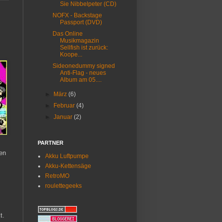
Sie Nibbelpeter (CD)
NOFX - Backstage
Passport (DVD)
Das Online
Musikmagazin
Sellfish ist zurück:
Koope...
Sideonedummy signed
Anti-Flag - neues
Album am 05....
►
März
(6)
►
Februar
(4)
►
Januar
(2)
PARTNER
den
Akku Luftpumpe
Akku-Kettensäge
RetroMO
roulettegeeks
t.