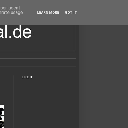
 user-agent
nerate usage
LEARN MORE
GOT IT
LIKE IT