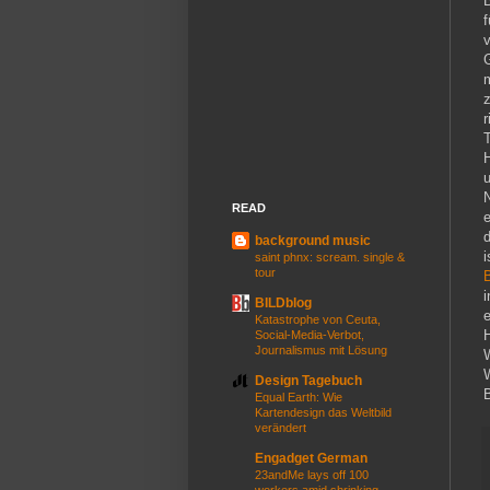
B
v
G
m
r
T
H
READ
background music
i
saint phnx: scream. single &
tour
i
BILDblog
Katastrophe von Ceuta,
H
Social-Media-Verbot,
Journalismus mit Lösung
Design Tagebuch
B
Equal Earth: Wie
Kartendesign das Weltbild
verändert
Engadget German
23andMe lays off 100