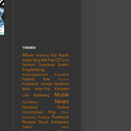
THEMEN
Album
Apple
App
Anleitung
CD
Artikel
Blog
Brit-Pop
DVD
Deutsch
Download
Elektro
Empfehlung
Erfahrungsbericht
Facebook
Festival
Folk
Franken
Fundstück
Google
Hardcore
Konzert
Indie
Indie-Pop
Musik
Live
Marketing
News
Nachtleben
Online
Nürnberg
Pop
Persönliches
Post-
Punkrock
Hardcore
Punkpop
Review
Rock
Schmerzen
Sellfish tanzt