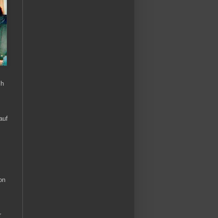
ch
auf
on
r