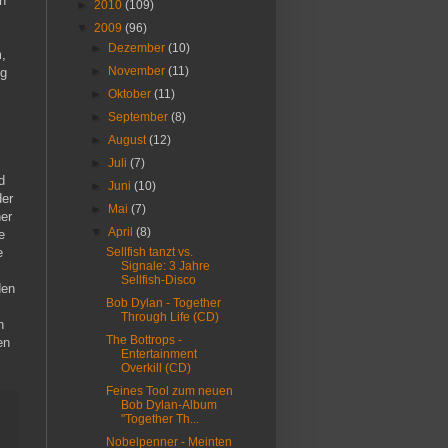
ch
►
2010
(109)
▼
2009
(96)
►
Dezember
(10)
m,
►
November
(11)
ng
►
Oktober
(11)
►
September
(8)
►
August
(12)
►
Juli
(7)
d
►
Juni
(10)
der
►
Mai
(7)
er
▼
April
(8)
e
e
Sellfish tanzt vs.
Signale: 3 Jahre
Sellfish-Disco
den
Bob Dylan - Together
Through Life (CD)
n
The Bottrops -
en
Entertainment
Overkill (CD)
Feines Tool zum neuen
Bob Dylan-Album
"Together Th...
Nobelpenner - Meinten