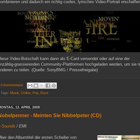
ombinieren und dadurch ein richtig cooles, lyrisches Video-Portrait erschaffen
Diese Video-Botschaft kann dann als E-Card versendet oder auf eine der
unzählig-grassierenden Community-Plattformen hochgeladen werden, um sie m
anderen zu teilen. (Quelle: SonyBMG / Pressefreigabe)
0 Kommentare
Tags:
Musik
,
Online
,
Pop
,
Rock
MONTAG, 13. APRIL 2009
Nobelpenner - Meinten Sie Nibbelpeter (CD)
it-Sounds
/ EMI
ber den Albumtitel der ersten Scheibe von