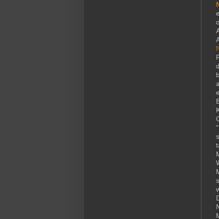
o
N
e
B
K
C
s
t
w
N