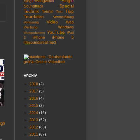
Single
Singer/Songwriter
Special
Soundtrack
Technik
Tipp
Termin
Test
Tourdaten
Veranstaltung
Video
Web
Verlosung
Windows
Werbung
YouTube
iPad
Wortgedanken
iPhone
iPhone 5
2
lifesoundsreal
mp3
ARCHIV
►
2018
(2)
►
2017
(5)
►
2016
(4)
►
2015
(8)
►
2014
(16)
►
2013
(52)
ugh
►
2012
(83)
►
2011
(87)