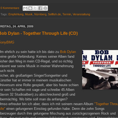
0 Kommentare
Tags:
Empfehlung
,
Musik
,
Nürnberg
,
Sellfish.de
,
Termin
,
Veranstaltung
REITAG, 24. APRIL 2009
Bob Dylan - Together Through Life (CD)
SonyBMG
m ehrlich zu sein hatte ich bis dato zu
Bob Dylan
eine große Verbindung: Keines seiner Alben fand
isher den Weg in mein CD-Regal, und so richtig
präsent war seine Musik in meiner Wahrnehmung
uch nicht.
icher, als großartigen Singer/Songwriter und
Künstler hat er immer in meinem musikalischen
niversum eine Rolle gespielt, aber bis heute schien
ir sein Schaffen mit sage und schreibe 45 Alben
(davon 32 Studioalben) zu abschreckend groß und
übermächtig. Wo bitte soll man da anfangen?
Umso erfreuter bin ich aber, dass ich mit seinem neuen Album
"Together Thro
ife"
einen gelungenen Einstieg gefunden habe. Denn die zehn Songs
überzeugen durch ihre gelungene Mischung aus zurückgezogenem Rock und