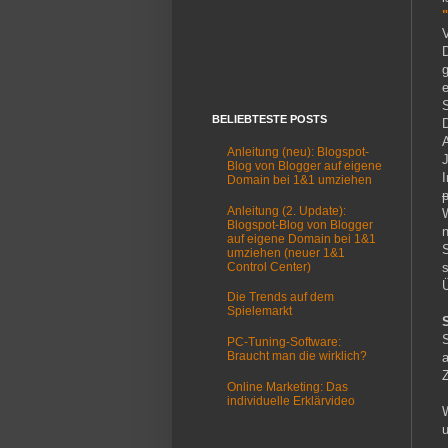
"
V
g
e
BELIEBTESTE POSTS
Anleitung (neu): Blogspot-
J
Blog von Blogger auf eigene
Domain bei 1&1 umziehen
p
Anleitung (2. Update):
W
Blogspot-Blog von Blogger
auf eigene Domain bei 1&1
umziehen (neuer 1&1
Control Center)
s
Ü
Die Trends auf dem
Spielemarkt
S
PC-Tuning-Software:
Braucht man die wirklich?
Z
Online Marketing: Das
individuelle Erklärvideo
W
u