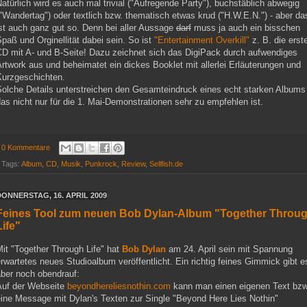
atürlich wird es auch mal trivial ("Aufregende Party"), buchstäblich abwegig
"Wandertag") oder textlich bzw. thematisch etwas krud ("H.W.E.N.") - aber da
st auch ganz gut so. Denn bei aller Aussage
darf
muss ja auch ein bisschen
paß und Orginellität dabei sein. So ist
"Entertainment Overkill"
z. B. die erst
CD mit A- und B-Seite! Dazu zeichnet sich das DigiPack durch aufwendiges
rtwork aus und beheimatet ein dickes Booklet mit allerlei Erläuterungen und
Kurzgeschichten.
Solche Details unterstreichen den Gesamteindruck eines echt starken Albums 
as nicht nur für die 1. Mai-Demonstrationen sehr zu empfehlen ist.
0 Kommentare
Tags:
Album
,
CD
,
Musik
,
Punkrock
,
Review
,
Sellfish.de
DONNERSTAG, 16. APRIL 2009
Feines Tool zum neuen Bob Dylan-Album "Together Throu
Life"
it "Together Through Life" hat
Bob Dylan
am 24. April sein mit Spannung
rwartetes neues Studioalbum veröffentlicht. Ein richtig feines Gimmick gibt e
aber noch obendrauf:
Auf der Webseite
beyondhereliesnothin.com
kann man einen eigenen Text bzw
eine Message mit Dylan's Texten zur Single "Beyond Here Lies Nothin"