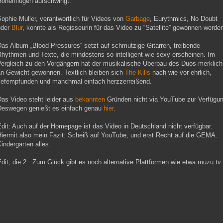
Höhenflügen aufschwingt.
ophie Muller, verantwortlich für Videos von
Garbage
, Eurythmics, No Doubt
oder
Blur
, konnte als Regisseurin für das Video zu “Satellite” gewonnen werde
as Album „Blood Pressures“ setzt auf schmutzige Gitarren, treibende
hythmen und Texte, die mindestens so intelligent wie sexy erscheinen. Im
Vergleich zu den Vorgängern hat der musikalische Überbau des Duos merklich
an Gewicht gewonnen. Textlich bleiben sich
The Kills
nach wie vor ehrlich,
tiefempfunden und manchmal einfach herzzerreißend.
Das Video steht leider aus
bekannten
Gründen nicht via YouTube zur Verfügun
Deswegen genießt es einfach genau
hier
.
dit: Auch auf der Homepage ist das Video in Deutschland nicht verfügbar.
Hiermit also mein Fazit: Scheiß auf YouTube, und erst Recht auf die GEMA.
indergarten alles.
dit, die 2.: Zum Glück gibt es noch alternative Plattformen wie etwa muzu.tv.