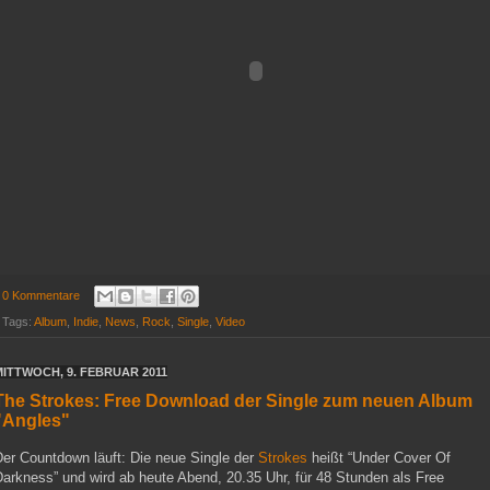
0 Kommentare
Tags:
Album
,
Indie
,
News
,
Rock
,
Single
,
Video
MITTWOCH, 9. FEBRUAR 2011
The Strokes: Free Download der Single zum neuen Album
"Angles"
Der Countdown läuft: Die neue Single der
Strokes
heißt “Under Cover Of
arkness” und wird ab heute Abend, 20.35 Uhr, für 48 Stunden als Free