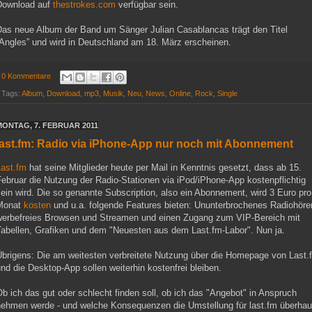
Download auf
thestrokes.com
verfügbar sein.
Das neue Album der Band um Sänger Julian Casablancas trägt den Titel
“Angles” und wird in Deutschland am 18. März erscheinen.
0 Kommentare
Tags:
Album
,
Download
,
mp3
,
Musik
,
Neu
,
News
,
Online
,
Rock
,
Single
MONTAG, 7. FEBRUAR 2011
last.fm: Radio via iPhone-App nur noch mit Abonnement
Last.fm
hat seine Mitglieder heute per Mail in Kenntnis gesetzt, dass ab 15.
ebruar die Nutzung der Radio-Stationen via iPod/iPhone-App kostenpflichtig
ein wird. Die so genannte Subscription, also ein Abonnement, wird 3 Euro pro
Monat
kosten
und u.a. folgende Features bieten: Ununterbrochenes Radiohöre
werbefreies Browsen und Streamen und einen Zugang zum VIP-Bereich mit
Tabellen, Grafiken und dem "Neuesten aus dem Last.fm-Labor". Nun ja.
Übrigens: Die am weitesten verbreitete Nutzung über die Homepage von Last.
nd die Desktop-App sollen weiterhin kostenfrei bleiben.
b ich das gut oder schlecht finden soll, ob ich das "Angebot" in Anspruch
nehmen werde - und welche Konsequenzen die Umstellung für last.fm überhau