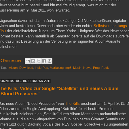
ewspaper-Album bestellt und bin mal freudig erregt, was mich mit der
uslieferung am 9. Mai 2011 wohl erwartet.
bgesehen davon ist das in Zeiten rückläufiger CD-Verkaufserlösen, digitaler
Alben und kostenloser Downloads aber wieder ein echter
Selbstvermarktungs-
Clou
der einfallsreichen Jungs um Thom Yorke. Übrigens: Wer das Newspaper
ormat bestellt, kann natürlich ab Samstag bereits auf die Downloads zugreif
nd dazu mit Bestellung an der Verlosung einer signierten Album-Variante
teilnehmen.
0 Kommentare
Tags:
Album
,
Download
,
Indie-Pop
,
Marketing
,
mp3
,
Musik
,
News
,
Prog
,
Rock
DONNERSTAG, 10. FEBRUAR 2011
The Kills: Video zur Single "Satellite" und neues Album
"Blood Pressures"
Das neue Album “Blood Pressures” von
The Kills
erscheint am 1. April 2011. 
ideo zur ersten Single-Auskopplung "Satellite" feiert heute Premiere.
usikalisch zeichnet sich „Satellite“ durch Alison Mossharts melancholische
timme aus, die sich - eingerahmt von Dub inspirierten Gitarren Sounds und
unterstützt durch Backing Vocals des REV Gospel Collective - zu ungeahnten