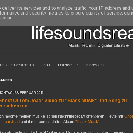
deliver its services and to analyze traffic. Your IP address and
formance and security metrics to ensure quality of service, ge
 abuse.
lifesoundsreal media
About
Datenschutz
Impressum
BANNER
MONTAG, 28. FEBRUAR 2011
Ghost Of Tom Joad: Video zu "Black Musik" und Song zu
verschenken
Ich möchte meinen musikalischen Nachhilfebedarf offenbaren: Heute mit
Ghos
of Tom Joad
und ihrem bereits dritten Album
"Black Musik"
.
Bis dato hatte ich die Post-Punker aus Münster nämlich nicht auf meinem