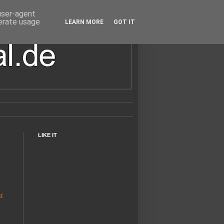
 user-agent
nerate usage
LEARN MORE
GOT IT
LIKE IT
t