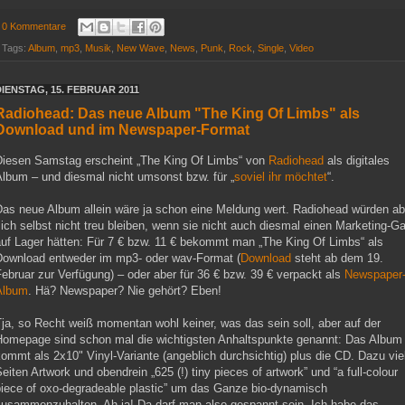
0 Kommentare
Tags:
Album
,
mp3
,
Musik
,
New Wave
,
News
,
Punk
,
Rock
,
Single
,
Video
DIENSTAG, 15. FEBRUAR 2011
Radiohead: Das neue Album "The King Of Limbs" als
Download und im Newspaper-Format
Diesen Samstag erscheint „The King Of Limbs“ von
Radiohead
als digitales
Album – und diesmal nicht umsonst bzw. für „
soviel ihr möchtet
“.
Das neue Album allein wäre ja schon eine Meldung wert. Radiohead würden ab
ich selbst nicht treu bleiben, wenn sie nicht auch diesmal einen Marketing-G
auf Lager hätten: Für 7 € bzw. 11 € bekommt man „The King Of Limbs“ als
Download entweder im mp3- oder wav-Format (
Download
steht ab dem 19.
ebruar zur Verfügung) – oder aber für 36 € bzw. 39 € verpackt als
Newspaper
Album
. Hä? Newspaper? Nie gehört? Eben!
ja, so Recht weiß momentan wohl keiner, was das sein soll, aber auf der
Homepage sind schon mal die wichtigsten Anhaltspunkte genannt: Das Album
ommt als 2x10" Vinyl-Variante (angeblich durchsichtig) plus die CD. Dazu vie
eiten Artwork und obendrein „625 (!) tiny pieces of artwork” und “a full-colour
piece of oxo-degradeable plastic” um das Ganze bio-dynamisch
zusammenzuhalten. Ah ja! Da darf man also gespannt sein. Ich habe das