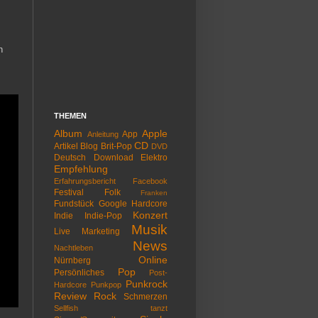
h
THEMEN
Album
Apple
App
Anleitung
CD
Artikel
Blog
Brit-Pop
DVD
Deutsch
Download
Elektro
Empfehlung
Erfahrungsbericht
Facebook
Festival
Folk
Franken
Fundstück
Google
Hardcore
Konzert
Indie
Indie-Pop
Musik
Live
Marketing
News
Nachtleben
Online
Nürnberg
Pop
Persönliches
Post-
Punkrock
Hardcore
Punkpop
Review
Rock
Schmerzen
Sellfish tanzt