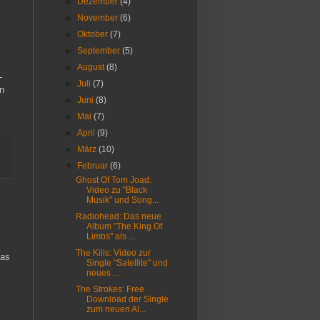
►
Dezember
(4)
►
November
(6)
►
Oktober
(7)
►
September
(5)
►
August
(8)
-
►
Juli
(7)
en
►
Juni
(8)
►
Mai
(7)
►
April
(9)
►
März
(10)
▼
Februar
(6)
Ghost Of Tom Joad:
Video zu "Black
Musik" und Song...
Radiohead: Das neue
Album "The King Of
Limbs" als ...
The Kills: Video zur
Das
Single "Satellite" und
neues ...
The Strokes: Free
Download der Single
zum neuen Al...