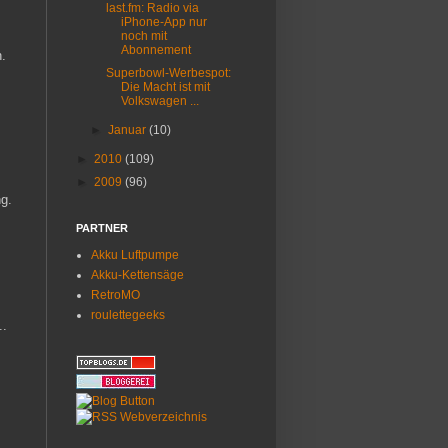
last.fm: Radio via
iPhone-App nur
noch mit
Abonnement
n.
Superbowl-Werbespot:
Die Macht ist mit
Volkswagen ...
►
Januar
(10)
►
2010
(109)
►
2009
(96)
g.
PARTNER
Akku Luftpumpe
Akku-Kettensäge
RetroMO
roulettegeeks
..