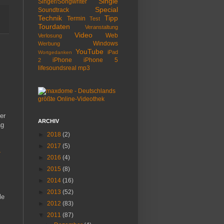
Single
Singer/Songwriter
Special
Soundtrack
Technik
Tipp
Termin
Test
Tourdaten
Veranstaltung
Video
Web
Verlosung
Windows
Werbung
YouTube
iPad
Wortgedanken
iPhone
iPhone 5
2
lifesoundsreal
mp3
er
ARCHIV
ag
►
2018
(2)
►
2017
(5)
-
►
2016
(4)
►
2015
(8)
►
2014
(16)
►
2013
(52)
le
►
2012
(83)
▼
2011
(87)