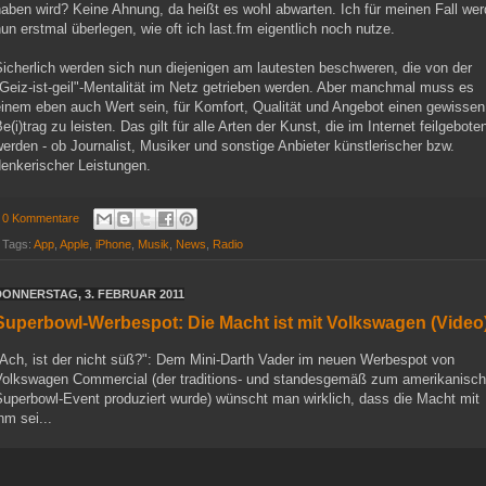
aben wird? Keine Ahnung, da heißt es wohl abwarten. Ich für meinen Fall we
un erstmal überlegen, wie oft ich last.fm eigentlich noch nutze.
icherlich werden sich nun diejenigen am lautesten beschweren, die von der
Geiz-ist-geil"-Mentalität im Netz getrieben werden. Aber manchmal muss es
einem eben auch Wert sein, für Komfort, Qualität und Angebot einen gewissen
e(i)trag zu leisten. Das gilt für alle Arten der Kunst, die im Internet feilgebote
erden - ob Journalist, Musiker und sonstige Anbieter künstlerischer bzw.
denkerischer Leistungen.
0 Kommentare
Tags:
App
,
Apple
,
iPhone
,
Musik
,
News
,
Radio
DONNERSTAG, 3. FEBRUAR 2011
Superbowl-Werbespot: Die Macht ist mit Volkswagen (Video
"Ach, ist der nicht süß?": Dem Mini-Darth Vader im neuen Werbespot von
Volkswagen Commercial (der traditions- und standesgemäß zum amerikanisc
Superbowl-Event produziert wurde) wünscht man wirklich, dass die Macht mit
hm sei...