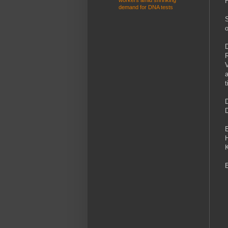
workers amid shrinking
demand for DNA tests
S
D
R
E
K
E