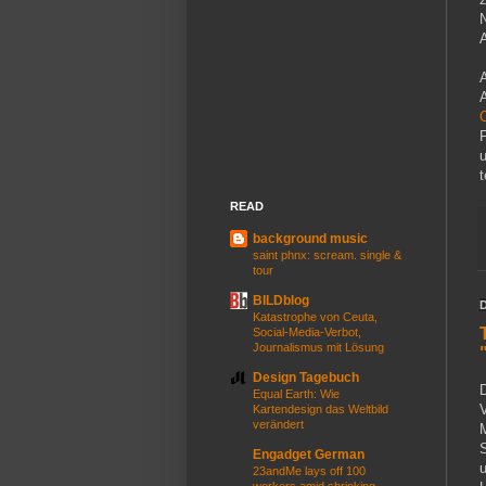
N
A
A
F
u
READ
background music
saint phnx: scream. single &
tour
BILDblog
Katastrophe von Ceuta,
Social-Media-Verbot,
Journalismus mit Lösung
Design Tagebuch
Equal Earth: Wie
V
Kartendesign das Weltbild
verändert
M
S
Engadget German
23andMe lays off 100