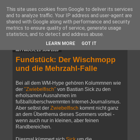
This site uses cookies from Google to deliver its services
and to analyze traffic. Your IP address and user-agent are
shared with Google along with performance and security
metrics to ensure quality of service, generate usage
statistics, and to detect and address abuse.
▼
LEARN MORE
GOT IT
MITTWOCH, 23. JUNI 2010
Fundstück: Der Wischmopp
und die Mehrzahl-Falle
Bei all dem WM-Hype gehören Kolummnen wie
der
"Zwiebelfisch"
von Bastian Sick zu den
erholsamen Ausnahmen im
fußballüberschwemmten Internet-Journalismus.
Aber selbst der
Zwiebelfisch
kommt nicht ganz
an dem Überthema dieses Sommers vorbei -
wenn auch nur in kleinen, aber feinen
Randbereichen.
Diesmal kümmert sich
Sick
um die