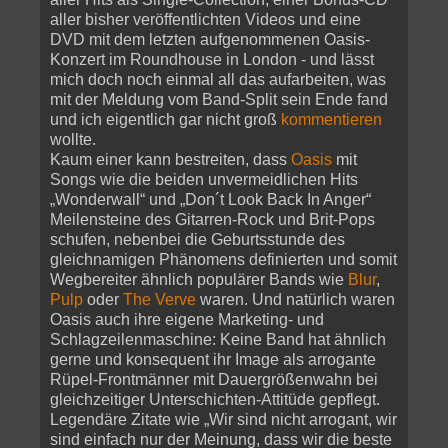
aller bisher veröffentlichten Videos und eine
DVD mit dem letzten aufgenommenen Oasis-
Konzert im Roundhouse in London - und lässt
mich doch noch einmal all das aufarbeiten, was
mit der Meldung vom Band-Split sein Ende fand
und ich eigentlich gar nicht groß
kommentieren
wollte.
Kaum einer kann bestreiten, dass
Oasis
mit
Songs wie die beiden unvermeidlichen Hits
„Wonderwall“ und „Don´t Look Back In Anger“
Meilensteine des Gitarren-Rock und Brit-Pops
schufen, nebenbei die Geburtsstunde des
gleichnamigen Phänomens definierten und somit
Wegbereiter ähnlich populärer Bands wie
Blur
,
Pulp
oder
The Verve
waren. Und natürlich waren
Oasis auch ihre eigene Marketing- und
Schlagzeilenmaschine: Keine Band hat ähnlich
gerne und konsequent ihr Image als arrogante
Rüpel-Frontmänner mit Dauergrößenwahn bei
gleichzeitiger Unterschichten-Attitüde gepflegt.
Legendäre Zitate wie „Wir sind nicht arrogant, wir
sind einfach nur der Meinung, dass wir die beste