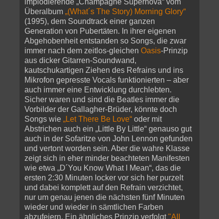
implodierende „Champagne Supernova“ vom
Überalbum
„(What´s The Story) Morning Glory“
(1995), dem Soundtrack einer ganzen
Generation von Pubertäten. In ihrer eigenen
Abgehobenheit entstanden so Songs, die zwar
immer nach dem zeitlos-gleichen
Oasis
-Prinzip
aus dicker Gitarren-Soundwand,
kautschukartigen Ziehen des Refrains und ins
Mikrofon gepresste Vocals funktionierten – aber
auch immer eine Entwicklung durchlebten.
Sicher waren und sind die Beatles immer die
Vorbilder der Gallagher-Brüder, könnte doch
Songs wie
„Let There Be Love“
oder mit
Abstrichen auch ein „Little By Little“ genauso gut
auch in der Sofaritze von John Lennon gefunden
und vertont worden sein. Aber die wahre Klasse
zeigt sich in eher minder beachteten Manifesten
wie etwa „D´You Know What I Mean“, das die
ersten 2:30 Minuten locker vor sich her purzelt
und dabei komplett auf den Refrain verzichtet,
nur um genau jenen die nächsten fünf Minuten
wieder und wieder in sämtlichen Farben
abzufeiern. Ein ähnliches Prinzip verfolgt
"All