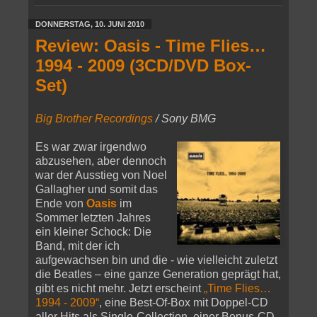
DONNERSTAG, 10. JUNI 2010
Review: Oasis - Time Flies…
1994 - 2009 (3CD/DVD Box-
Set)
Big Brother Recordings
/ Sony BMG
Es war zwar irgendwo
abzusehen, aber dennoch
war der Ausstieg von Noel
Gallagher und somit das
Ende von
Oasis
im
Sommer letzten Jahres
ein kleiner Schock: Die
Band, mit der ich
aufgewachsen bin und die - wie vielleicht zuletzt
die Beatles – eine ganze Generation geprägt hat,
gibt es nicht mehr. Jetzt erscheint
„Time Flies…
1994 - 2009“
, eine Best-Of-Box mit Doppel-CD
aller Hits als Single-Collection, einer Bonus-CD