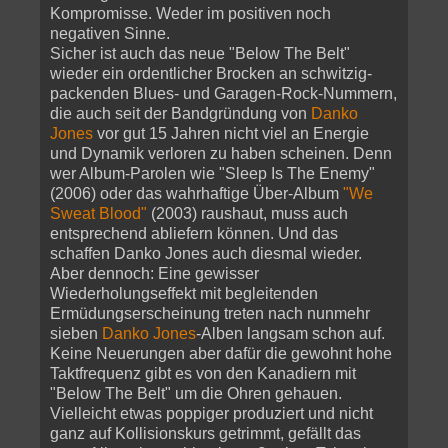
Kompromisse. Weder im positiven noch
negativen Sinne.
Sicher ist auch das neue "Below The Belt"
wieder ein ordentlicher Brocken an schwitzig-
packenden Blues- und Garagen-Rock-Nummern,
die auch seit der Bandgründung von
Danko
Jones
vor gut 15 Jahren nicht viel an Energie
und Dynamik verloren zu haben scheinen. Denn
wer Album-Parolen wie "Sleep Is The Enemy"
(2006) oder das wahrhaftige Über-Album
"We
Sweat Blood"
(2003) raushaut, muss auch
entsprechend abliefern können. Und das
schaffen Danko Jones auch diesmal wieder.
Aber dennoch: Eine gewisser
Wiederholungseffekt mit begleitenden
Ermüdungserscheinung treten nach nunmehr
sieben
Danko Jones
-Alben langsam schon auf.
Keine Neuerungen aber dafür die gewohnt hohe
Taktfrequenz gibt es von den Kanadiern mit
"Below The Belt" um die Ohren gehauen.
Vielleicht etwas poppiger produziert und nicht
ganz auf Kollisionskurs getrimmt, gefällt das