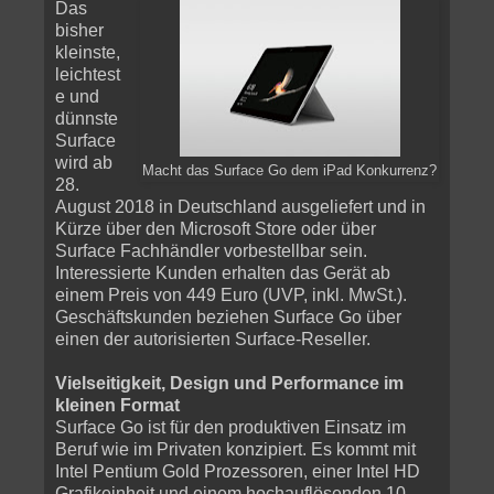
Das
bisher
kleinste,
leichtest
e und
dünnste
Surface
wird ab
Macht das Surface Go dem iPad Konkurrenz?
28.
August 2018 in Deutschland ausgeliefert und in
Kürze über den Microsoft Store oder über
Surface Fachhändler vorbestellbar sein.
Interessierte Kunden erhalten das Gerät ab
einem Preis von 449 Euro (UVP, inkl. MwSt.).
Geschäftskunden beziehen Surface Go über
einen der autorisierten Surface-Reseller.
Vielseitigkeit, Design und Performance im
kleinen Format
Surface Go ist für den produktiven Einsatz im
Beruf wie im Privaten konzipiert. Es kommt mit
Intel Pentium Gold Prozessoren, einer Intel HD
Grafikeinheit und einem hochauflösenden 10-