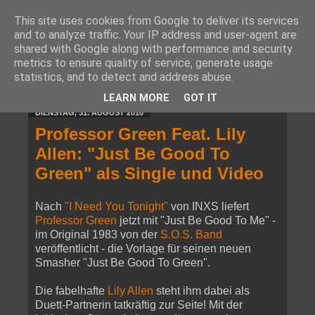
This site uses cookies from Google to deliver its services
and to analyze traffic. Your IP address and user-agent are
shared with Google along with performance and security
metrics to ensure quality of service, generate usage
statistics, and to detect and address abuse.
▼
LEARN MORE
GOT IT
DIENSTAG, 31. AUGUST 2010
Professor Green Feat. Lily
Allen: "Just Be Good To
Green" als Single und Video
Nach
"I Need You Tonight"
von INXS liefert
Professor Green
jetzt mit "Just Be Good To Me" -
im Original 1983 von der
S.O.S. Band
veröffentlicht - die Vorlage für seinen neuen
Smasher "Just Be Good To Green".
Die fabelhafte
Lily Allen
steht ihm dabei als
Duett-Partnerin tatkräftig zur Seite! Mit der