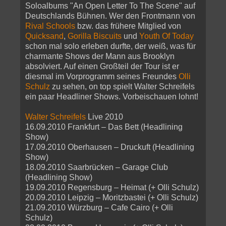
Soloalbums "An Open Letter To The Scene" auf
Deutschlands Bühnen. Wer den Frontmann von
Rival Schools
bzw. das frühere Mitglied von
Quicksand
,
Gorilla Biscuits
und
Youth Of Today
schon mal solo erleben durfte, der weiß, was für
charmante Shows der Mann aus Brooklyn
absolviert. Auf einen Großteil der Tour ist er
diesmal im Vorprogramm seines Freundes
Olli
Schulz
zu sehen, on top spielt Walter Schreifels
ein paar Headliner Shows. Vorbeischauen lohnt!
Walter Schreifels
Live 2010
16.09.2010 Frankfurt – Das Bett (Headlining
Show)
17.09.2010 Oberhausen – Druckuft (Headlining
Show)
18.09.2010 Saarbrücken – Garage Club
(Headlining Show)
19.09.2010 Regensburg – Heimat (+ Olli Schulz)
20.09.2010 Leipzig – Moritzbastei (+ Olli Schulz)
21.09.2010 Würzburg – Cafe Cairo (+ Olli
Schulz)