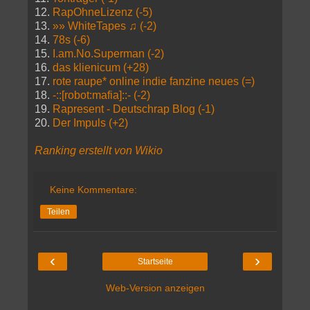
12.
RapOhneLizenz (-5)
13.
»» WhiteTapes ♫ (-2)
14.
78s (-6)
15.
I.am.No.Superman (-2)
16.
das klienicum (+28)
17.
rote raupe* online indie fanzine neues (=)
18.
-::[robot:mafia]::- (-2)
19.
Rapresent - Deutschrap Blog (-1)
20.
Der Impuls (+2)
Ranking erstellt von Wikio
Keine Kommentare:
Teilen
‹
›
Startseite
Web-Version anzeigen