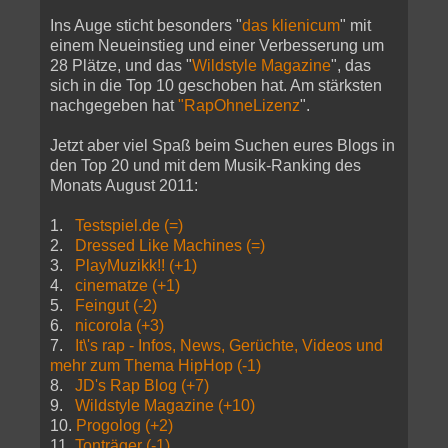
Ins Auge sticht besonders "
das klienicum
" mit
einem Neueinstieg und einer Verbesserung um
28 Plätze, und das "
Wildstyle Magazine
", das
sich in die Top 10 geschoben hat. Am stärksten
nachgegeben hat
"RapOhneLizenz
".
Jetzt aber viel Spaß beim Suchen eures Blogs in
den Top 20 und mit dem Musik-Ranking des
Monats August 2011:
1.
Testspiel.de (=)
2.
Dressed Like Machines (=)
3.
PlayMuzikk!! (+1)
4.
cinematze (+1)
5.
Feingut (-2)
6.
nicorola (+3)
7.
It\'s rap - Infos, News, Gerüchte, Videos und
mehr zum Thema HipHop (-1)
8.
JD's Rap Blog (+7)
9.
Wildstyle Magazine (+10)
10.
Progolog (+2)
11.
Tonträger (-1)