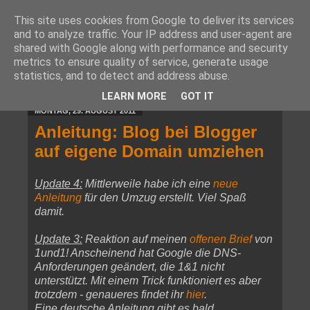
This site uses cookies from Google to deliver its services
and to analyze traffic. Your IP address and user-agent are
shared with Google along with performance and security
metrics to ensure quality of service, generate usage
statistics, and to detect and address abuse.
▼
LEARN MORE
GOT IT
MONTAG, 29. AUGUST 2011
Anleitung: Blog bei Blogger
auf eigene Domain umziehen
Update 4:
Mittlerweile habe ich eine
neue
Anleitung
für den Umzug erstellt. Viel Spaß
damit.
Update 3:
Reaktion auf meinen
offenen Brief
von
1und1! Anscheinend hat Google die DNS-
Anforderungen geändert, die 1&1 nicht
unterstützt. Mit einem Trick funktioniert es aber
trotzdem - genaueres findet ihr
hier
.
Eine deutsche Anleitung gibt es bald.