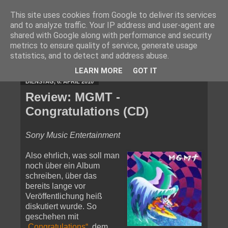
This site uses cookies from Google to deliver its services
and to analyze traffic. Your IP address and user-agent are
shared with Google along with performance and security
metrics to ensure quality of service, generate usage
statistics, and to detect and address abuse.
▼
LEARN MORE
GOT IT
DIENSTAG, 6. APRIL 2010
Review: MGMT -
Congratulations (CD)
Sony Music Entertainment
Also ehrlich, was soll man
noch über ein Album
schreiben, über das
bereits lange vor
Veröffentlichung heiß
diskutiert wurde. So
geschehen mit
„Congratulations“
, dem