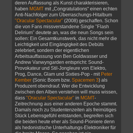
deren Auffassung als Kunst charakterisieren,
haben
MGMT
mit „Congratulations“ einen echten
Anti-Nachfolger zum Überraschungs-Hitalbum
"Oracular Spectacular"
(2008) geschaffen. Schon
die von Fans missverstandene Single "Flash
Delirium" deutete an, was die neun Songs sein
sollen: Ein Gesamtkunstwerk, das nicht mehr die
Leichtigkeit und Eingängigkeit des Debüts
zelebriert, sondern der eigentlichen
Arbeitsauffassung von Ben Goldwasser und
Andrew Vanwyngarden entspricht: Sound-
Provokateur und Stil-Jongleure von Elektro,
Prog, Dance, Glam und Sixties-Pop - mit
Peter
Kember
(Sonic Boom bzw.
Spacemen 3
) als
Produzent obendrauf. Wer die Entwicklung
zwischen den Alben verstehen will muss wissen,
dass
"Oracular Spectacular"
in
MGMT
-
Zeitrechnung aus einer anderen Epoche stammt.
Damals noch zu Studentenzeiten als freimütiges
Stück Lebensgefühl entstanden, begreifen sich
die beiden heute eher als Sound-Pioniere denn
als hedonistische Unterhaltungs-Elektroniker für