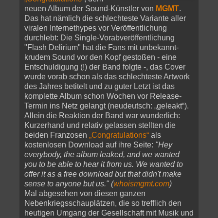
neuen Album der Sound-Künstler von
MGMT
.
Das hat nämlich die schlechteste Variante aller
viralen Internethypes vor Veröffentlichung
durchlebt: Die Single-Vorabveröffentlichung
"Flash Delirium" hat die Fans mit unbekannt-
krudem Sound vor den Kopf gestoßen - eine
Entschuldigung (!) der Band folgte -, das Cover
wurde vorab schon als das schlechteste Artwork
des Jahres betitelt und zu guter Letzt ist das
komplette Album schon Wochen vor Release-
Termin ins Netz gelangt (neudeutsch: „geleakt“).
Allein die Reaktion der Band war wunderlich:
Kurzerhand und relativ gelassen stellten die
beiden Franzosen
„Congratulations“
als
kostenlosen Download auf ihre Seite:
"Hey
everybody, the album leaked, and we wanted
you to be able to hear it from us. We wanted to
offer it as a free download but that didn't make
sense to anyone but us." (
whoismgmt.com
)
Mal abgesehen von diesen ganzen
Nebenkriegsschauplätzen, die so trefflich den
heutigen Umgang der Gesellschaft mit Musik und