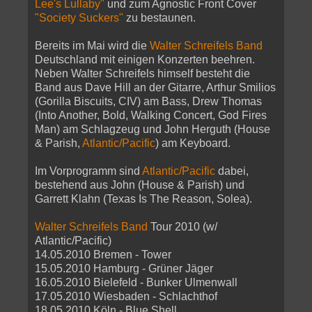
Lee's Lullaby"
und zum Agnostic Front Cover
"Society Suckers"
zu bestaunen.
Bereits im Mai wird die
Walter Schreifels Band
Deutschland mit einigen Konzerten beehren.
Neben Walter Schreifels himself besteht die
Band aus Dave Hill an der Gitarre, Arthur Smilios
(Gorilla Biscuits, CIV) am Bass, Drew Thomas
(Into Another, Bold, Walking Concert, God Fires
Man) am Schlagzeug und John Herguth (House
& Parish,
Atlantic/Pacific
) am Keyboard.
Im Vorprogramm sind
Atlantic/Pacific
dabei,
bestehend aus John (House & Parish) und
Garrett Klahn (Texas Is The Reason, Solea).
Walter Schreifels Band
Tour 2010 (w/
Atlantic/Pacific)
14.05.2010 Bremen - Tower
15.05.2010 Hamburg - Grüner Jäger
16.05.2010 Bielefeld - Bunker Ulmenwall
17.05.2010 Wiesbaden - Schlachthof
18.05.2010 Köln - Blue Shell