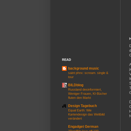
d
G
READ
A
background music
j
saint phnx: scream. single &
V
tour
I
S
BILDblog
T
Russland desinformiert,
G
Weniger Frauen, KI-Bücher
fluten den Markt
D
Design Tagebuch
G
Equal Earth: Wie
H
Kartendesign das Weltbild
N
verändert
Engadget German