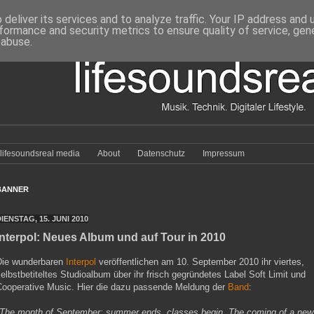
deliver its services and to analyze traffic. Your IP address and
formance and security metrics to ensure quality of service, ge
 abuse.
lifesoundsreal media
About
Datenschutz
Impressum
BANNER
IENSTAG, 15. JUNI 2010
Interpol: Neues Album und auf Tour in 2010
Die wunderbaren
Interpol
veröffentlichen am 10. September 2010 ihr viertes,
elbstbetiteltes Studioalbum über ihr frisch gegründetes Label Soft Limit und
Cooperative Music. Hier die dazu passende Meldung der
Band
:
"The month of September; summer ends, classes begin. The coming of a new