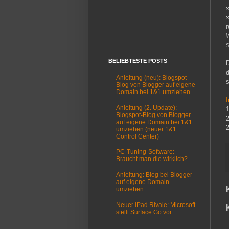
s
s
t
W
BELIEBTESTE POSTS
d
Anleitung (neu): Blogspot-
s
Blog von Blogger auf eigene
Domain bei 1&1 umziehen
I
Anleitung (2. Update):
Blogspot-Blog von Blogger
auf eigene Domain bei 1&1
umziehen (neuer 1&1
Control Center)
PC-Tuning-Software:
Braucht man die wirklich?
Anleitung: Blog bei Blogger
auf eigene Domain
umziehen
Neuer iPad Rivale: Microsoft
stellt Surface Go vor