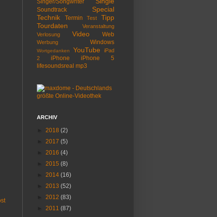
Single
Singer/Songwriter
Special
Soundtrack
Technik
Tipp
Termin
Test
Tourdaten
Veranstaltung
Video
Web
Verlosung
Windows
Werbung
YouTube
iPad
Wortgedanken
iPhone
iPhone 5
2
lifesoundsreal
mp3
ARCHIV
►
2018
(2)
►
2017
(5)
►
2016
(4)
►
2015
(8)
►
2014
(16)
►
2013
(52)
►
2012
(83)
ost
►
2011
(87)