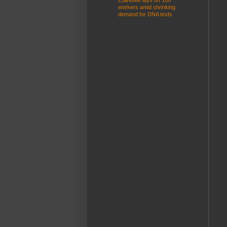
23andMe lays off 100
workers amid shrinking
demand for DNA tests