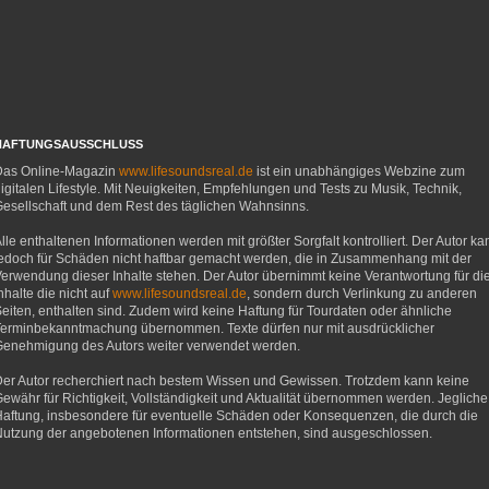
HAFTUNGSAUSSCHLUSS
Das Online-Magazin
www.lifesoundsreal.de
ist ein unabhängiges Webzine zum
igitalen Lifestyle. Mit Neuigkeiten, Empfehlungen und Tests zu Musik, Technik,
esellschaft und dem Rest des täglichen Wahnsinns.
lle enthaltenen Informationen werden mit größter Sorgfalt kontrolliert. Der Autor ka
edoch für Schäden nicht haftbar gemacht werden, die in Zusammenhang mit der
erwendung dieser Inhalte stehen. Der Autor übernimmt keine Verantwortung für di
nhalte die nicht auf
www.lifesoundsreal.de
, sondern durch Verlinkung zu anderen
eiten, enthalten sind. Zudem wird keine Haftung für Tourdaten oder ähnliche
erminbekanntmachung übernommen. Texte dürfen nur mit ausdrücklicher
enehmigung des Autors weiter verwendet werden.
er Autor recherchiert nach bestem Wissen und Gewissen. Trotzdem kann keine
ewähr für Richtigkeit, Vollständigkeit und Aktualität übernommen werden. Jegliche
aftung, insbesondere für eventuelle Schäden oder Konsequenzen, die durch die
utzung der angebotenen Informationen entstehen, sind ausgeschlossen.