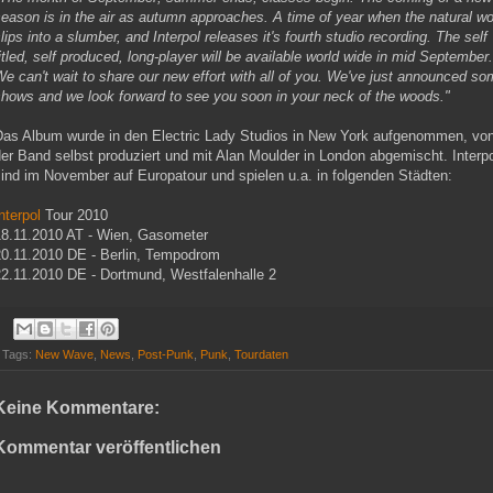
eason is in the air as autumn approaches. A time of year when the natural wo
lips into a slumber, and Interpol releases it's fourth studio recording. The self
itled, self produced, long-player will be available world wide in mid September.
e can't wait to share our new effort with all of you. We've just announced s
shows and we look forward to see you soon in your neck of the woods."
Das Album wurde in den Electric Lady Studios in New York aufgenommen, vo
er Band selbst produziert und mit Alan Moulder in London abgemischt. Interp
ind im November auf Europatour und spielen u.a. in folgenden Städten:
nterpol
Tour 2010
18.11.2010 AT - Wien, Gasometer
20.11.2010 DE - Berlin, Tempodrom
22.11.2010 DE - Dortmund, Westfalenhalle 2
Tags:
New Wave
,
News
,
Post-Punk
,
Punk
,
Tourdaten
Keine Kommentare:
Kommentar veröffentlichen