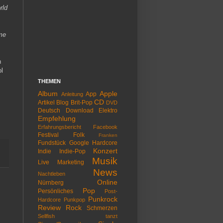
rld
ome
n
ol
THEMEN
Album
Apple
App
Anleitung
CD
Artikel
Blog
Brit-Pop
DVD
Deutsch
Download
Elektro
Empfehlung
Erfahrungsbericht
Facebook
Festival
Folk
Franken
Fundstück
Google
Hardcore
Konzert
Indie
Indie-Pop
Musik
Live
Marketing
News
Nachtleben
Online
Nürnberg
Pop
Persönliches
Post-
Punkrock
Hardcore
Punkpop
Review
Rock
Schmerzen
Sellfish tanzt