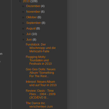
▼
2010
(109)
►
Dezember
(4)
►
November
(6)
►
Oktober
(6)
►
September
(8)
►
August
(8)
►
Juli
(10)
▼
Juni
(8)
Fundstück: Der
Wischmopp und die
Mehrzahl-Falle
nn
Flogging Molly:
Tourdaten und
e
Festivals in 2010
Goo Goo Dolls: Neues
Album "Something
For The Rest...
Interpol: Neues Album
und auf Tour in 2010
Review: Oasis - Time
Flies… 1994 - 2009
(3CD/DVD B...
The Dance Inc.
verschenken zum