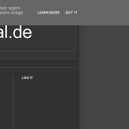
 user-agent
nerate usage
LEARN MORE
GOT IT
LIKE IT