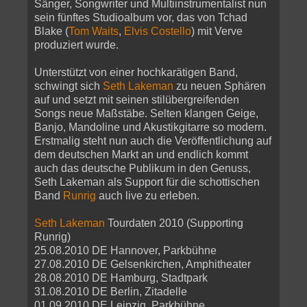
Sänger, Songwriter und Multiinstrumentalist nun
sein fünftes Studioalbum vor, das von Tchad
Blake (
Tom Waits
,
Elvis Costello
) mit Verve
produziert wurde.
Unterstützt von einer hochkarätigen Band,
schwingt sich
Seth Lakeman
zu neuen Sphären
auf und setzt mit seinen stilübergreifenden
Songs neue Maßstäbe. Selten klangen Geige,
Banjo, Mandoline und Akustikgitarre so modern.
Erstmalig steht nun auch die Veröffentlichung auf
dem deutschen Markt an und endlich kommt
auch das deutsche Publikum in den Genuss,
Seth Lakeman als Support für die schottischen
Band
Runrig
auch live zu erleben.
Seth Lakeman
Tourdaten 2010 (Supporting
Runrig)
25.08.2010 DE Hannover, Parkbühne
27.08.2010 DE Gelsenkirchen, Amphitheater
28.08.2010 DE Hamburg, Stadtpark
31.08.2010 DE Berlin, Zitadelle
01.09.2010 DE Leipzig, Parkbühne