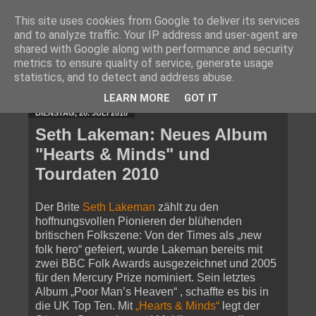
This site uses cookies from Google to deliver its services
and to analyze traffic. Your IP address and user-agent are
shared with Google along with performance and security
metrics to ensure quality of service, generate usage
statistics, and to detect and address abuse.
▼
LEARN MORE
GOT IT
DIENSTAG, 20. JULI 2010
Seth Lakeman: Neues Album
"Hearts & Minds" und
Tourdaten 2010
Der Brite
Seth Lakeman
zählt zu den
hoffnungsvollen Pionieren der blühenden
britischen Folkszene: Von der Times als „new
folk hero“ gefeiert, wurde Lakeman bereits mit
zwei BBC Folk Awards ausgezeichnet und 2005
für den Mercury Prize nominiert. Sein letztes
Album „Poor Man’s Heaven“ , schaffte es bis in
die UK Top Ten. Mit
„Hearts & Minds“
legt der