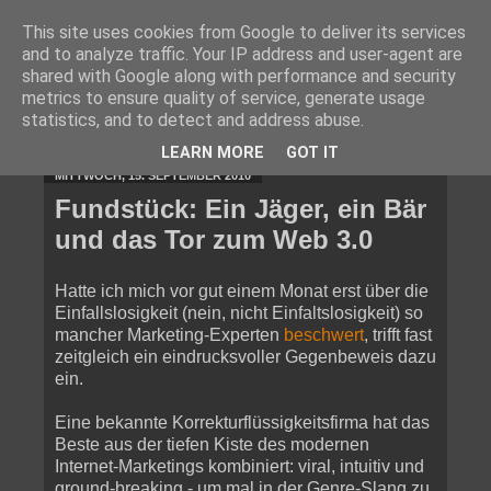
This site uses cookies from Google to deliver its services
and to analyze traffic. Your IP address and user-agent are
shared with Google along with performance and security
metrics to ensure quality of service, generate usage
statistics, and to detect and address abuse.
▼
LEARN MORE
GOT IT
MITTWOCH, 15. SEPTEMBER 2010
Fundstück: Ein Jäger, ein Bär
und das Tor zum Web 3.0
Hatte ich mich vor gut einem Monat erst über die
Einfallslosigkeit (nein, nicht Einfaltslosigkeit) so
mancher Marketing-Experten
beschwert
, trifft fast
zeitgleich ein eindrucksvoller Gegenbeweis dazu
ein.
Eine bekannte Korrekturflüssigkeitsfirma hat das
Beste aus der tiefen Kiste des modernen
Internet-Marketings kombiniert: viral, intuitiv und
ground-breaking - um mal in der Genre-Slang zu