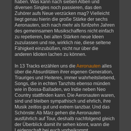
haben. Was kann nach sieben Alben und
diversen Singles noch passieren, das den
Zuhörer aufs Neue verzücken mag? Vielleicht
liegt genau hierin die große Stärke der sechs
Aeronauten, sich nach mehr als fünfzehn Jahren
des gemeinsamen Musikschaffens nicht einfach
zu repetieren, bei alten Stärken neue Ideen
zuzulassen und nie, wirklich nie, diese seltene
Fähigkeit einzubüßen, nicht nur über die
anderen Idioten lachen zu können.
In 13 Tracks erzählen uns die
Aeronauten
alles
über die Absurditäten ihrer eigenen Generation,
Trauriges und Heiteres, immer wahrheitsliebend,
Songs, die in echten Tanzhits ebenso münden
wie in Bossa-Balladen, wo Indie neben Neo
Country stattfinden kann. Die Aeronauten waren,
sind und bleiben sympathisch und ehrlich, ihre
Musik zeitlos gut und extrem tanzbar. Und das
Schönste: Ab März gehen die Aeronauten
ausführlich auf Tour, deshalb nachfolgend gleich
der Überblick damit ihr sehen könnt, wann die
Leidenschaft bei euch vorbeikommt.